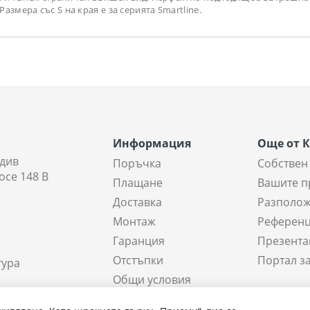
змера със S на края е за серията Smartline.
Информация
Още от 
див
Поръчка
Собствен
осе 148 В
Плащане
Вашите п
Доставка
Разполож
Монтаж
Референ
Гаранция
Презента
Отстъпки
Портал з
тура
Общи условия
а склада