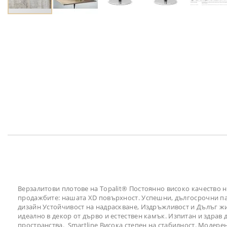
Преминете
към
началото
на
галерия
със
снимки
Верзалитови плотове на Topalit® Постоянно високо качество
продажбите: нашата XD повърхност. Успешни, дългосрочни парт
дизайн Устойчивост на надраскване, Издръжливост и Дълъг жив
идеално в декор от дърво и естествен камък. Изпитан и здра
пространства. Smartline Висока степен на стабилност. Модер