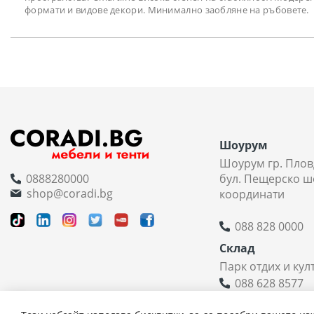
формати и видове декори. Минимално заобляне на ръбовете. Ра
Шоурум
Шоурум гр. Плов
0888280000
бул. Пещерско ш
shop@coradi.bg
координати
088 828 0000
Склад
Парк отдих и кул
088 628 8577
Координати н