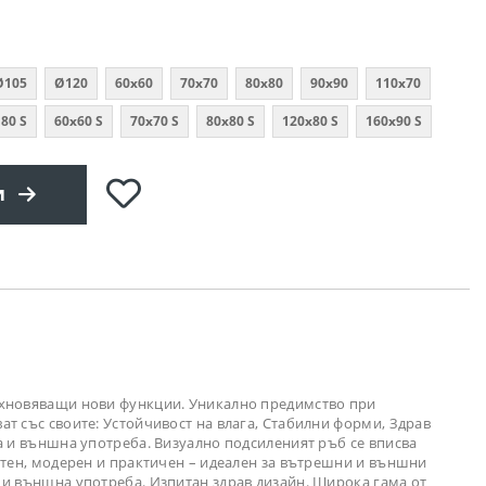
Ø105
Ø120
60x60
70x70
80х80
90х90
110х70
80 S
60x60 S
70x70 S
80x80 S
120x80 S
160x90 S
Добави
и
в
любими
дъхновяващи нови функции. Уникално предимство при
т със своите: Устойчивост на влага, Стабилни форми, Здрав
а и външна употреба. Визуално подсиленият ръб се вписва
ентен, модерен и практичен – идеален за вътрешни и външни
 и външна употреба. Изпитан здрав дизайн. Широка гама от