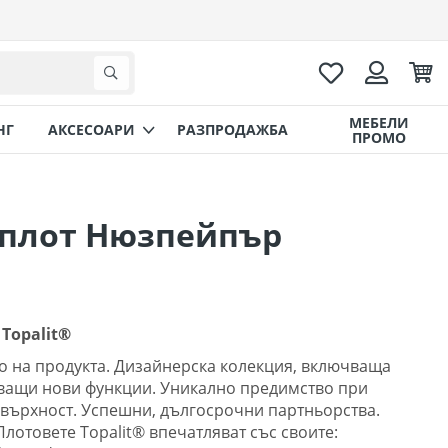
Любими
Коли
Търсене
Вход
МЕБЕЛИ
НГ
AКСЕСОАРИ
РАЗПРОДАЖБА
ПРОМО
 плот Нюзпейпър
Topalit®
о на продукта. Дизайнерска колекция, включваща
ващи нови функции. Уникално предимство при
върхност. Успешни, дългосрочни партньорства.
Плотовете Topalit® впечатляват със своите: