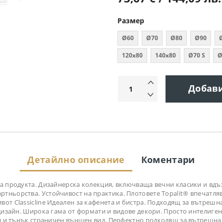
Размер
Ø60
Ø70
Ø80
Ø90
120х80
140х80
Ø70 S
Ø
Добав
Детайлно описание
Коментари
 на продукта. Дизайнерска колекция, включваща вечни класики и в
ньорства. Устойчивост на практика. Плотовете Topalit® впечатлява
от Classicline Идеален за кафенета и бистра. Подходящ за вътрешн
в дизайн. Широка гама от формати и видове декори. Просто интелиг
ен и тънък страничен външен вид. Перфектно подходящ за вътрешна