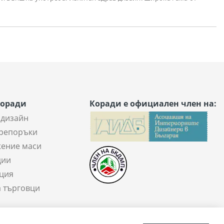
Коради
Коради е официален член на:
 дизайн
репоръки
ение маси
ции
ция
а търговци