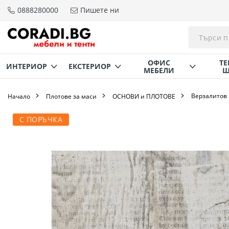
0888280000
Пишете ни
Прескачане
към
съдържанието
ОФИС
ТЕ
ИНТЕРИОР
ЕКСТЕРИОР
МЕБЕЛИ
Щ
Верзалитов
Начало
Плотове за маси
ОСНОВИ и ПЛОТОВЕ
Преминете
С ПОРЪЧКА
към
края
на
галерията
на
изображенията