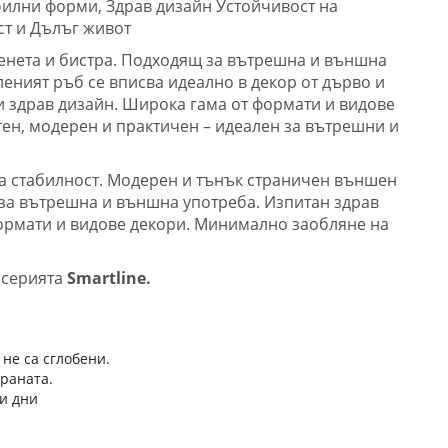
абилни форми, Здрав дизайн Устойчивост на
т и Дълъг живот
енета и бистра. Подходящ за вътрешна и външна
еният ръб се вписва идеално в декор от дърво и
и здрав дизайн. Широка гама от формати и видове
тен, модерен и практичен – идеален за вътрешни и
а стабилност. Модерен и тънък страничен външен
за вътрешна и външна употреба. Изпитан здрав
ормати и видове декори. Минимално заобляне на
а серията
Smartline.
 не са сглобени.
траната.
и дни