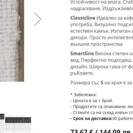
Устойчивост на влага, Ст
надраскване, Издръжливос
Classicline
Идеален за каф
употреба. Визуално подсил
естествен камък. Изпитан 
декори. Просто интелиген
външни пространства.
Smartline
Висока степен н
вид. Перфектно подходящ 
дизайн. Широка гама от ф
ръбовете.
Размера със
S
на края е з
* Забележка:
- Цената е за 1 брой.
- Продуктите са опаковани, но
- Стоките са на склад извън с
Срок на доставка
30 работн
73,67 € / 144,09 лв.