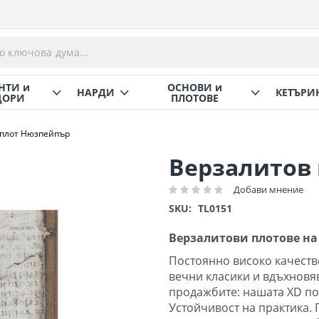
НТИ и
ОСНОВИ и
НАРДИ
КЕТЪРИ
ОРИ
ПЛОТОВЕ
 плот Нюзпейпър
Верзалитов
Добави мнение
Рейтинг:
SKU
TL0151
Верзалитови плотове на 
Постоянно високо качеств
вечни класики и вдъхновя
продажбите: нашата XD по
Устойчивост на практика. 