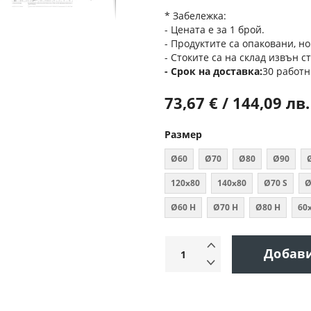
* Забележка:
- Цената е за 1 брой.
- Продуктите са опаковани, но
- Стоките са на склад извън с
Срок на доставка
30 работн
73,67 € / 144,09 лв.
Размер
Ø60
Ø70
Ø80
Ø90
120х80
140х80
Ø70 S
Ø
Ø60 Н
Ø70 Н
Ø80 Н
60
Добав