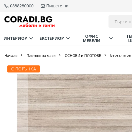
0888280000
Пишете ни
Прескачане
към
съдържанието
ОФИС
ТЕ
ИНТЕРИОР
ЕКСТЕРИОР
МЕБЕЛИ
Щ
Верзалитов 
Начало
Плотове за маси
ОСНОВИ и ПЛОТОВЕ
Преминете
С ПОРЪЧКА
към
края
на
галерията
на
изображенията