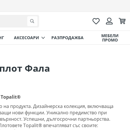
Любими
Коли
Търсене
Вход
МЕБЕЛИ
НГ
AКСЕСОАРИ
РАЗПРОДАЖБА
ПРОМО
плот Фала
Topalit®
о на продукта. Дизайнерска колекция, включваща
ващи нови функции. Уникално предимство при
върхност. Успешни, дългосрочни партньорства.
Плотовете Topalit® впечатляват със своите: