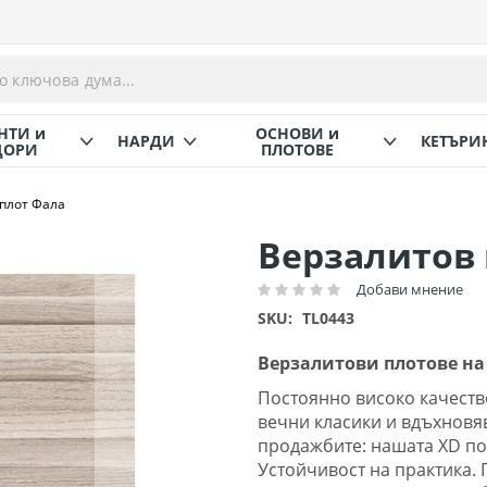
НТИ и
ОСНОВИ и
НАРДИ
КЕТЪРИ
ОРИ
ПЛОТОВЕ
плот Фала
Верзалитов 
Добави мнение
Рейтинг:
SKU
TL0443
Верзалитови плотове на 
Постоянно високо качеств
вечни класики и вдъхновя
продажбите: нашата XD по
Устойчивост на практика. 