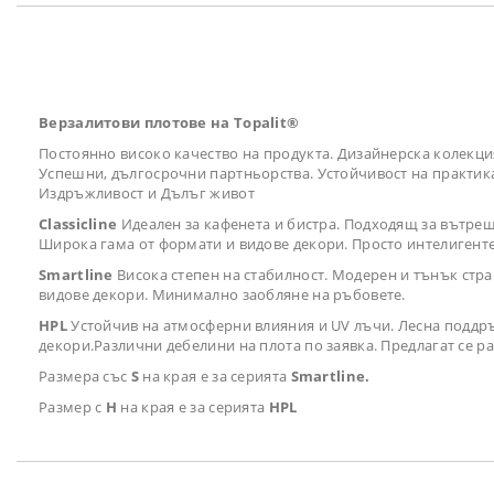
Верзалитови плотове на Topalit®
Постоянно високо качество на продукта. Дизайнерска колекц
Успешни, дългосрочни партньорства. Устойчивост на практика.
Издръжливост и Дълъг живот
Classicline
Идеален за кафенета и бистра. Подходящ за вътреш
Широка гама от формати и видове декори. Просто интелигент
Smartline
Висока степен на стабилност. Модерен и тънък стр
видове декори. Минимално заобляне на ръбовете.
HPL
Устойчив на атмосферни влияния и UV лъчи. Лесна поддръж
декори.Различни дебелини на плота по заявка. Предлагат се 
Размера със
S
на края е за серията
Smartline.
Размер с
H
на края е за серията
HPL