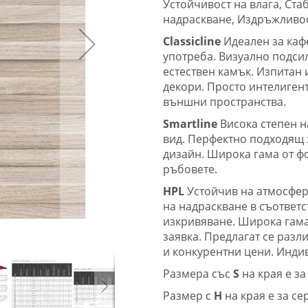
Устойчивост на влага, Ст
надраскване, Издръжливос
Classicline
Идеален за каф
употреба. Визуално подсил
естествен камък. Изпитан 
декори. Просто интелиген
външни пространства.
Smartline
Висока степен н
вид. Перфектно подходящ 
дизайн. Широка гама от ф
ръбовете.
HPL
Устойчив на атмосфер
на надраскване в съответс
изкривяване. Широка гама
заявка. Предлагат се разл
и конкурентни цени. Инд
Размера със
S
на края е з
Размер с
H
на края е за се