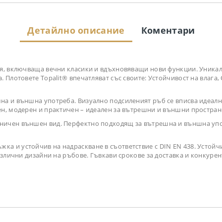
Детайлно описание
Коментари
ия, включваща вечни класики и вдъхновяващи нови функции. Уника
 Плотовете Topalit® впечатляват със своите: Устойчивост на влага,
на и външна употреба. Визуално подсиленият ръб се вписва идеално 
ен, модерен и практичен – идеален за вътрешни и външни простран
аничен външен вид. Перфектно подходящ за вътрешна и външна упо
ка и устойчив на надраскване в съответствие с DIN EN 438. Устойч
различни дизайни на ръбове. Гъвкави срокове за доставка и конкур