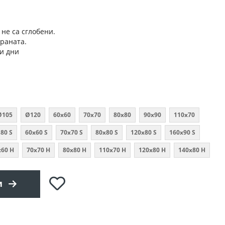
 не са сглобени.
траната.
и дни
Ø105
Ø120
60x60
70x70
80х80
90х90
110х70
80 S
60x60 S
70x70 S
80x80 S
120x80 S
160x90 S
x60 Н
70x70 Н
80x80 Н
110x70 Н
120x80 Н
140x80 Н
Добави
и
в
любими