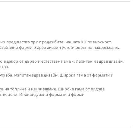
лно предимство при продажбите: нашата XD повърхност.
 Стабилни форми, Здрав дизайн Устойчивост на надраскване,
в декор от дърво и естествен камък. Изпитан и здрав дизайн.
ства.
треба. Изпитан здрав дизайн. Широка гама от формати и
ив на топлина и изкривяване. Широка гама от видове
ентни цени. Индивидуални формати и форми