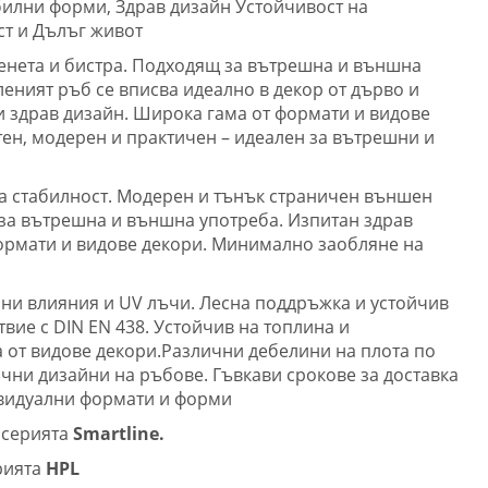
абилни форми, Здрав дизайн Устойчивост на
т и Дълъг живот
енета и бистра. Подходящ за вътрешна и външна
еният ръб се вписва идеално в декор от дърво и
и здрав дизайн. Широка гама от формати и видове
тен, модерен и практичен – идеален за вътрешни и
а стабилност. Модерен и тънък страничен външен
за вътрешна и външна употреба. Изпитан здрав
ормати и видове декори. Минимално заобляне на
ни влияния и UV лъчи. Лесна поддръжка и устойчив
твие с DIN EN 438. Устойчив на топлина и
 от видове декори.Различни дебелини на плота по
ични дизайни на ръбове. Гъвкави срокове за доставка
ивидуални формати и форми
а серията
Smartline.
рията
HPL