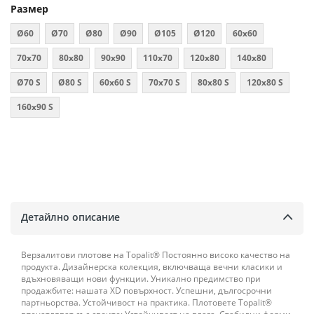
Размер
Ø60
Ø70
Ø80
Ø90
Ø105
Ø120
60x60
70x70
80х80
90х90
110х70
120х80
140х80
Ø70 S
Ø80 S
60x60 S
70x70 S
80x80 S
120x80 S
160x90 S
Детайлно описание
Верзалитови плотове на Topalit® Постоянно високо качество на
продукта. Дизайнерска колекция, включваща вечни класики и
вдъхновяващи нови функции. Уникално предимство при
продажбите: нашата XD повърхност. Успешни, дългосрочни
партньорства. Устойчивост на практика. Плотовете Topalit®