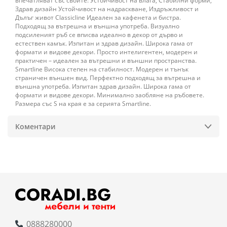
впечатляват със своите: Устойчивост на влага, Стабилни форми,
Здрав дизайн Устойчивост на надраскване, Издръжливост и
Дълъг живот Classicline Идеален за кафенета и бистра.
Подходящ за вътрешна и външна употреба. Визуално
подсиленият ръб се вписва идеално в декор от дърво и
естествен камък. Изпитан и здрав дизайн. Широка гама от
формати и видове декори. Просто интелигентен, модерен и
практичен – идеален за вътрешни и външни пространства.
Smartline Висока степен на стабилност. Модерен и тънък
страничен външен вид. Перфектно подходящ за вътрешна и
външна употреба. Изпитан здрав дизайн. Широка гама от
формати и видове декори. Минимално заобляне на ръбовете.
Размера със S на края е за серията Smartline.
Коментари
0888280000