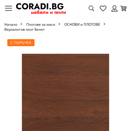
Търсене
Любими
Кол
Вход
Начало
Плотове за маси
ОСНОВИ и ПЛОТОВЕ
Верзалитов плот Бенет
Преминете
С ПОРЪЧКА
към
края
на
галерията
на
изображенията