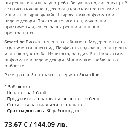
вътрешна и външна употреба. Визуално подсиленият ръб
се вписва идеално в декор от дърво и естествен камък.
Изпитан и здрав дизайн. Широка гама от формати и
видове декори. Просто интелигентен, модерен и
практичен – идеален за вътрешни и външни
пространства.
Smartline
Висока степен на стабилност. Модерен и тънък
страничен външен вид. Перфектно подходящ за вътрешна
и външна употреба. Изпитан здрав дизайн. Широка гама
от формати и видове декори. Минимално заобляне на
ръбовете.
Размера със
S
на края е за серията
Smartline.
* Забележка:
- Цената е за 1 брой.
- Продуктите са опаковани, но не са сглобени.
- Стоките са на склад извън страната.
Срок на доставка
30 работни дни
73,67 € / 144,09 лв.