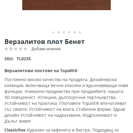
Преминете
Верзалитов плот Бенет
към
Добави мнение
Рейтинг:
началото
на
SKU
TL0235
галерия
със
Верзалитови плотове на Topalit®
снимки
Постоянно високо качество на продукта. Дизайнерска
колекция, включваща вечни класики и вдъхновяващи нови
функции. Уникално предимство при продажбите: нашата
XD повърхност. Успешни, дългосрочни партньорства.
Устойчивост на практика. Плотовете Topalit® впечатляват
със своите: Устойчивост на влага, Стабилни форми, Здрав
дизайн Устойчивост на надраскване, Издръжливост и
Дълъг живот
Classicline
Идеален за кафенета и бистра. Подходящ за