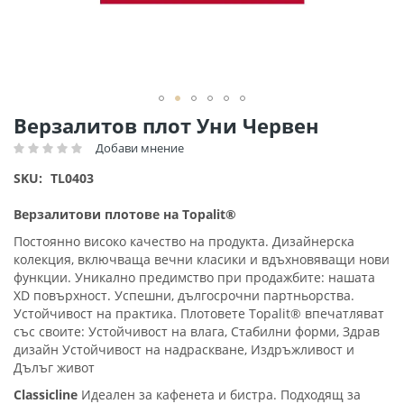
Преминете
Верзалитов плот Уни Червен
към
Добави мнение
Рейтинг:
началото
на
SKU
TL0403
галерия
със
Верзалитови плотове на Topalit®
снимки
Постоянно високо качество на продукта. Дизайнерска
колекция, включваща вечни класики и вдъхновяващи нови
функции. Уникално предимство при продажбите: нашата
XD повърхност. Успешни, дългосрочни партньорства.
Устойчивост на практика. Плотовете Topalit® впечатляват
със своите: Устойчивост на влага, Стабилни форми, Здрав
дизайн Устойчивост на надраскване, Издръжливост и
Дълъг живот
Classicline
Идеален за кафенета и бистра. Подходящ за