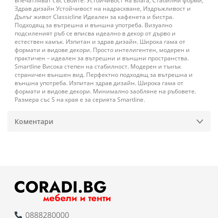
впечатляват със своите: Устойчивост на влага, Стабилни форми,
Здрав дизайн Устойчивост на надраскване, Издръжливост и
Дълъг живот Classicline Идеален за кафенета и бистра.
Подходящ за вътрешна и външна употреба. Визуално
подсиленият ръб се вписва идеално в декор от дърво и
естествен камък. Изпитан и здрав дизайн. Широка гама от
формати и видове декори. Просто интелигентен, модерен и
практичен – идеален за вътрешни и външни пространства.
Smartline Висока степен на стабилност. Модерен и тънък
страничен външен вид. Перфектно подходящ за вътрешна и
външна употреба. Изпитан здрав дизайн. Широка гама от
формати и видове декори. Минимално заобляне на ръбовете.
Размера със S на края е за серията Smartline.
Коментари
0888280000