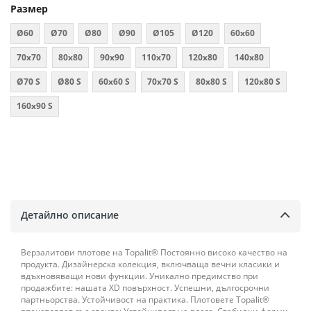
Размер
Ø60
Ø70
Ø80
Ø90
Ø105
Ø120
60x60
70x70
80х80
90х90
110х70
120х80
140х80
Ø70 S
Ø80 S
60x60 S
70x70 S
80x80 S
120x80 S
160x90 S
Детайлно описание
Верзалитови плотове на Topalit® Постоянно високо качество на
продукта. Дизайнерска колекция, включваща вечни класики и
вдъхновяващи нови функции. Уникално предимство при
продажбите: нашата XD повърхност. Успешни, дългосрочни
партньорства. Устойчивост на практика. Плотовете Topalit®