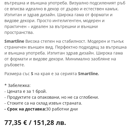
вътрешна и външна употреба. Визуално подсиленият ръб
се вписва идеално в декор от дърво и естествен камък.
Изпитан и здрав дизайн. Широка гама от формати и
видове декори. Просто интелигентен, модерен и
практичен – идеален за вътрешни и външни
пространства.
Smartline
Висока степен на стабилност. Модерен и тънък
страничен външен вид. Перфектно подходящ за вътрешна
и външна употреба. Изпитан здрав дизайн. Широка гама
от формати и видове декори. Минимално заобляне на
ръбовете.
Размера със
S
на края е за серията
Smartline.
* Забележка:
- Цената е за 1 брой.
- Продуктите са опаковани, но не са сглобени.
- Стоките са на склад извън страната.
Срок на доставка
30 работни дни
77,35 € / 151,28 лв.