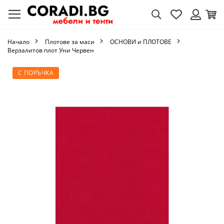
Търсене
Любими
Кол
Вход
Начало
Плотове за маси
ОСНОВИ и ПЛОТОВЕ
Верзалитов плот Уни Червен
Преминете
С ПОРЪЧКА
към
края
на
галерията
на
изображенията