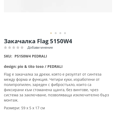
Преминете
Закачалка Flag 5150W4
към
Добави мнение
Рейтинг:
началото
на
SKU
P5150W4 PEDRALI
галерия
със
design: pio & tito toso / PEDRALI
снимки
Flag е закачалка за дрехи, която е резултат от синтеза
между форма и функция. Четири куки, изработени от
полипропилен, зареден с фибростъкло, които са
фиксирани към стоманена щанга, без винтове, чрез
система за заключване, позволяваща изключително бърз
монтаж.
Размери: 59 х 5 х 17 см