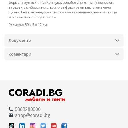
форма и функция. Четири куки, изработени от полипропилен,
зареден с фибростъкло, които са фиксирани към стоманена
щанга, без винтове, чрез система за заключване, позволяваща
изключително бърз монтаж.
Размери: 59 х 5 х 17 см
Документи
Коментари
0888280000
shop@coradi.bg