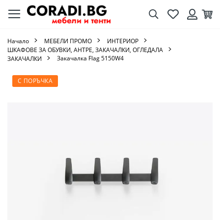
Търсене
Любими
Кол
Вход
Начало
МЕБЕЛИ ПРОМО
ИНТЕРИОР
ШКАФОВЕ ЗА ОБУВКИ, АНТРЕ, ЗАКАЧАЛКИ, ОГЛЕДАЛА
Закачалка Flag 5150W4
ЗАКАЧАЛКИ
Преминете
С ПОРЪЧКА
към
края
на
галерията
на
изображенията