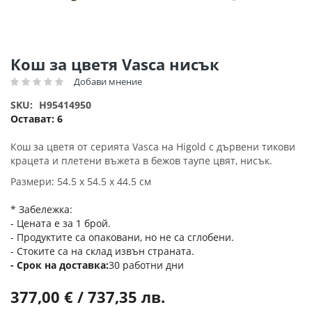
Преминете
Кош за цветя Vasca нисък
към
Добави мнение
Рейтинг:
началото
на
SKU
H95414950
галерия
Остават:
6
със
снимки
Кош за цветя от серията Vasca на Higold с дървени тикови
крацета и плетени въжета в бежов таупе цвят, нисък.
Размери: 54.5 х 54.5 х 44.5 см
* Забележка:
- Цената е за 1 брой.
- Продуктите са опаковани, но не са сглобени.
- Стоките са на склад извън страната.
Срок на доставка
30 работни дни
377,00 € / 737,35 лв.