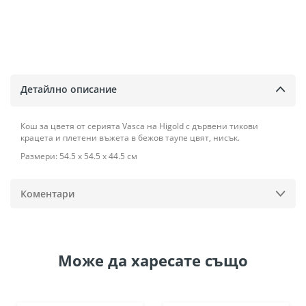
Детайлно описание
Кош за цветя от серията Vasca на Higold с дървени тикови
крацета и плетени въжета в бежов таупе цвят, нисък.
Размери: 54.5 х 54.5 х 44.5 см
Коментари
Може да
харесате също