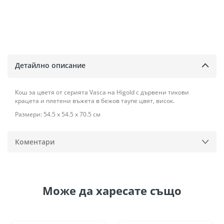
Детайлно описание
Кош за цветя от серията Vasca на Higold с дървени тикови
крацета и плетени въжета в бежов таупе цвят, висок.
Размери: 54.5 х 54.5 х 70.5 см
Коментари
Може да
харесате също