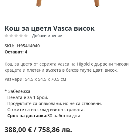
Преминете
Кош за цветя Vasca висок
към
Добави мнение
Рейтинг:
началото
на
SKU
H95414940
галерия
Остават:
4
със
снимки
Кош за цветя от серията Vasca на Higold с дървени тикови
крацета и плетени въжета в бежов таупе цвят, висок.
Размери: 54.5 х 54.5 х 70.5 см
* Забележка:
- Цената е за 1 брой.
- Продуктите са опаковани, но не са сглобени.
- Стоките са на склад извън страната.
Срок на доставка
30 работни дни
388,00 € / 758,86 лв.