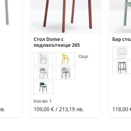
Стол Dome с
Бар сто
подлакътници 265
Още
Кол-во:
1
лв.
109,00 € / 213,19 лв.
118,00 
Добави
До