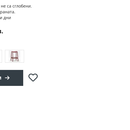
 не са сглобени.
траната.
и дни
в.
Добави
и
в
любими