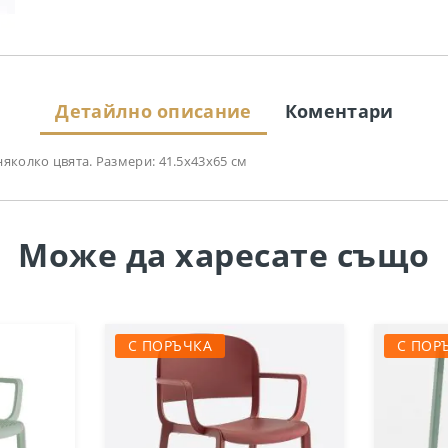
Детайлно описание
Коментари
яколко цвята. Размери: 41.5х43х65 см
Може да
харесате също
С ПОРЪЧКА
С ПОР