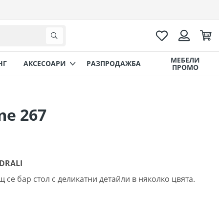
Любими
Коли
Търсене
Вход
МЕБЕЛИ
НГ
AКСЕСОАРИ
РАЗПРОДАЖБА
ПРОМО
me 267
EDRALI
се бар стол с деликатни детайли в няколко цвята.