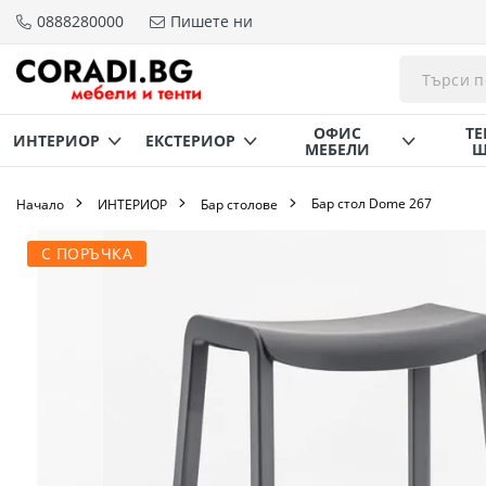
0888280000
Пишете ни
Прескачане
към
съдържанието
ОФИС
ТЕ
ИНТЕРИОР
ЕКСТЕРИОР
МЕБЕЛИ
Щ
Бар стол Dome 267
Начало
ИНТЕРИОР
Бар столове
Преминете
С ПОРЪЧКА
към
края
на
галерията
на
изображенията