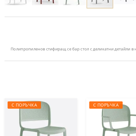
Преминете
към
началото
на
галерия
със
снимки
Полипропиленов стифиращ се бар стол с деликатни детайли в н
С ПОРЪЧКА
С ПОРЪЧКА