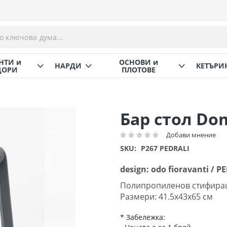
НТИ и
ОСНОВИ и
НАРДИ
КЕТЪРИ
ОРИ
ПЛОТОВЕ
Бар стол Do
Добави мнение
Рейтинг:
SKU
P267 PEDRALI
design: odo fioravanti / P
Полипропиленов стифиращ 
Размери: 41.5х43х65 см
* Забележка: