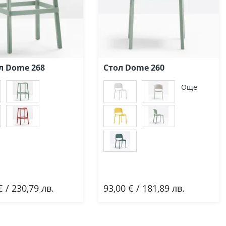
л Dome 268
Стол Dome 260
Още
€ / 230,79 лв.
93,00 € / 181,89 лв.
бави
Добави