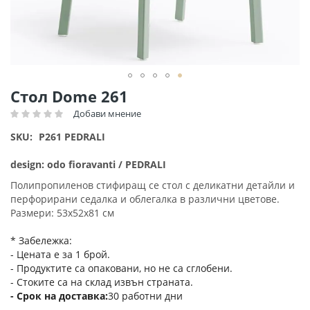
Преминете
Стол Dome 261
към
Добави мнение
Рейтинг:
началото
на
SKU
P261 PEDRALI
галерия
със
design: odo fioravanti / PEDRALI
снимки
Полипропиленов стифиращ се стол с деликатни детайли и
перфорирани седалка и облегалка в различни цветове.
Размери: 53х52х81 см
* Забележка:
- Цената е за 1 брой.
- Продуктите са опаковани, но не са сглобени.
- Стоките са на склад извън страната.
Срок на доставка
30 работни дни