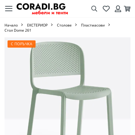
Търсене
Любими
Кол
Вход
Начало
ЕКСТЕРИОР
Столове
Пластмасови
Стол Dome 261
Преминете
С ПОРЪЧКА
към
края
на
галерията
на
изображенията