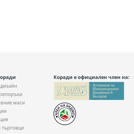
Коради
Коради е официален член на:
 дизайн
репоръки
ение маси
ции
ция
а търговци