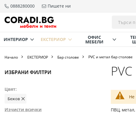
0888280000
Пишете ни
Прескачане
към
съдържанието
ОФИС
ТЕ
ИНТЕРИОР
ЕКСТЕРИОР
МЕБЕЛИ
Щ
PVC и метал бар столове
Начало
ЕКСТЕРИОР
Бар столове
PVC 
Пазаруване
ИЗБРАНИ ФИЛТРИ
по
Цвят
Не
Бежов
Премахнете
този
елемент
Изчисти всички
ПВЦ, метал,