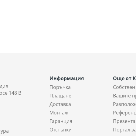
Информация
Още от 
див
Поръчка
Собствен
осе 148 В
Плащане
Вашите п
Доставка
Разполож
Монтаж
Референ
Гаранция
Презента
Отстъпки
Портал з
тура