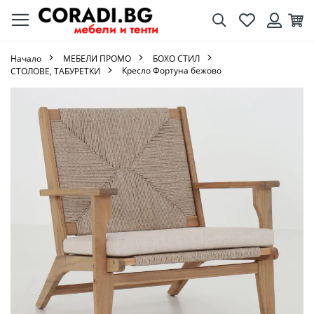
Търсене
Любими
Кол
Вход
Начало
МЕБЕЛИ ПРОМО
БОХО СТИЛ
Кресло Фортуна бежово
СТОЛОВЕ, ТАБУРЕТКИ
Преминете
към
края
на
галерията
на
изображенията