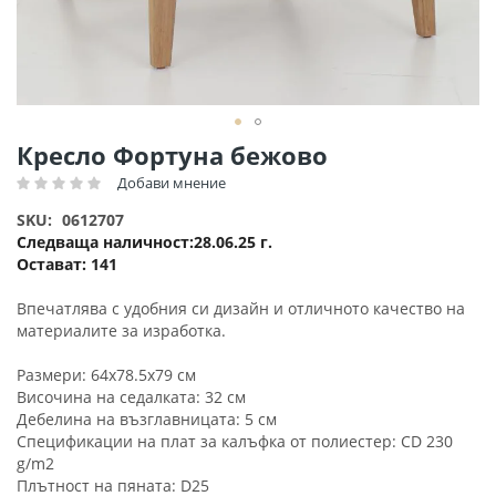
Преминете
Кресло Фортуна бежово
към
Добави мнение
Рейтинг:
началото
на
SKU
0612707
галерия
Следваща наличност
28.06.25 г.
със
Остават:
141
снимки
Впечатлява с удобния си дизайн и отличното качество на
материалите за изработка.
Размери: 64x78.5x79 см
Височина на седалката: 32 см
Дебелина на възглавницата: 5 см
Спецификации на плат за калъфка от полиестер: CD 230
g/m2
Плътност на пяната: D25