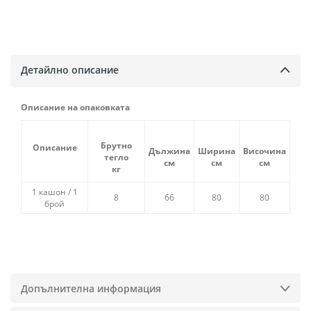
Детайлно описание
Описание на опаковката
Брутно
Описание
Дължина
Ширина
Височина
тегло
см
см
см
кг
1 кашон / 1
8
66
80
80
брой
Допълнителна информация