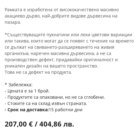
Рамката е изработена от висококачествено масивно
акациево дърво, най-добрите видове дървесина на
пазара.
*Съществуващите пукнатини или леки цветови вариации
или такива, които могат да се появят с течение на времето
се дължат на свиването-разширяването на живия
организъм, наречен масивна дървесина, а не са
производствен дефект, придавайки оригиналност и
уникален дизайн на вашето пространство.
Това не са дефект на продукта.
* Забележка:
- Цената е за 1 брой.
- Продуктите са опаковани, но не са сглобени.
- Стоките са на склад извън страната.
Срок на доставка
15 работни дни
207,00 € / 404,86 лв.