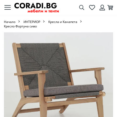
Търсене
Любими
Кол
Вход
Начало
ИНТЕРИОР
Кресла и Канапета
Кресло Фортуна сиво
Преминете
към
края
на
галерията
на
изображенията