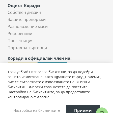
Още от Коради
Собствен дизайн
Вашите препоръки
Разположение маси
Референции
Презентация
Портал за търговци
Коради е официален член на:
Този уебсайт използва бисквитки, за да подобри
вашето изживяване. Като щракнете върху „Приеми“,
вие се съгласявате с използването на ВСИЧКИ
бисквитки. Въпреки това можете да посетите
Настройки на бисквитките, за да предоставите
207,00 € / 404,86 лв.
контролирано съгласие.
Всички права запазени © 2025 coradi.bg
Приеми
Настройки на бисквитките
Добави