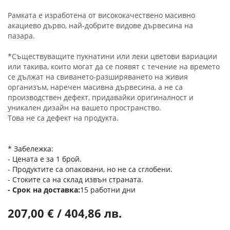
Рамката е изработена от висококачествено масивно
акациево дърво, най-добрите видове дървесина на
пазара.
*Съществуващите пукнатини или леки цветови вариации
или такива, които могат да се появят с течение на времето
се дължат на свиването-разширяването на живия
организъм, наречен масивна дървесина, а не са
производствен дефект, придавайки оригиналност и
уникален дизайн на вашето пространство.
Това не са дефект на продукта.
* Забележка:
- Цената е за 1 брой.
- Продуктите са опаковани, но не са сглобени.
- Стоките са на склад извън страната.
Срок на доставка
15 работни дни
207,00 € / 404,86 лв.