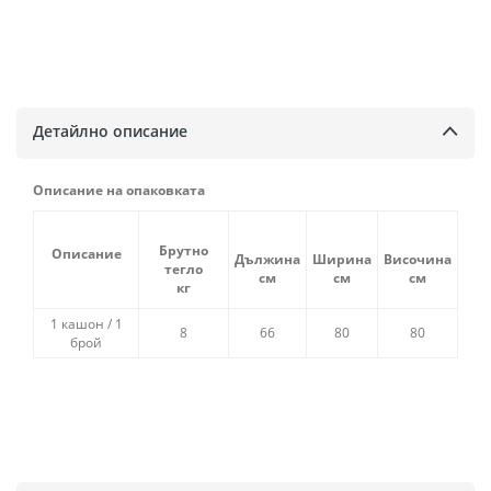
Детайлно описание
Описание на опаковката
Брутно
Описание
Дължина
Ширина
Височина
тегло
см
см
см
кг
1 кашон / 1
8
66
80
80
брой