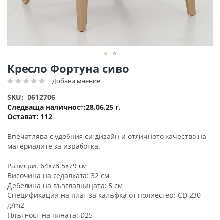
Преминете
Кресло Фортуна сиво
към
Добави мнение
Рейтинг:
началото
на
SKU
0612706
галерия
Следваща наличност
28.06.25 г.
със
Остават:
112
снимки
Впечатлява с удобния си дизайн и отличното качество на
материалите за изработка.
Размери: 64x78.5x79 см
Височина на седалката: 32 см
Дебелина на възглавницата: 5 см
Спецификации на плат за калъфка от полиестер: CD 230
g/m2
Плътност на пяната: D25