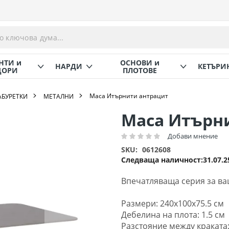
НТИ и
ОСНОВИ и
НАРДИ
КЕТЪРИ
ОРИ
ПЛОТОВЕ
Маса Итърнити антрацит
АБУРЕТКИ
МЕТАЛНИ
Маса Итърн
Добави мнение
Рейтинг:
SKU
0612608
Следваща наличност
31.07.2
Впечатляваща серия за ва
Размери:
240x100x75.5 см
Дебелина на плота: 1.5 см
Разстояние между краката: