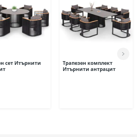
ен сет Итърнити
Трапезен комплект
ит
Итърнити антрацит