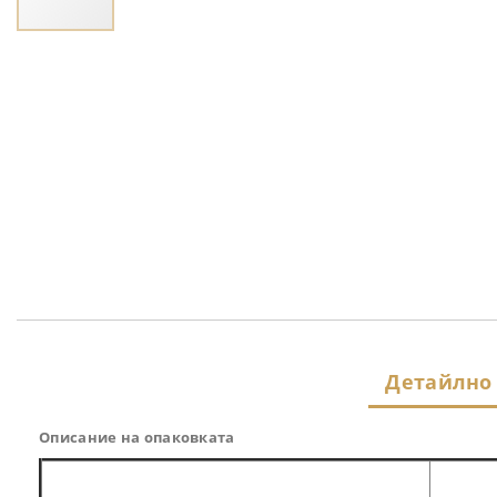
Преминете
към
началото
на
галерия
със
снимки
Детайлно
Описание на опаковката