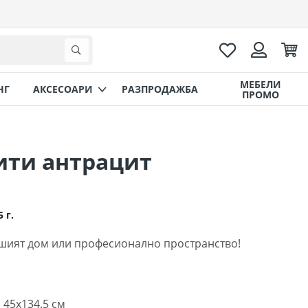
Любими
Коли
Търсене
Вход
МЕБЕЛИ
НГ
AКСЕСОАРИ
РАЗПРОДАЖБА
ПРОМО
ити антрацит
5 г.
шият дом или професионално пространство!
 45x134.5 см