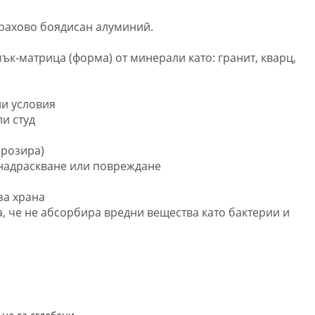
прахово боядисан алуминий.
ък-матрица (форма) от минерали като: гранит, кварц,
ни условия
ли студ
орозира)
, надраскване или повреждане
за храна
а, че не абсорбира вредни вещества като бактерии и