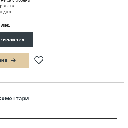
 не са сглобени.
траната.
и дни
 лв.
 е наличен
Добави
ане
в
любими
Коментари