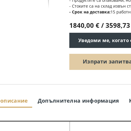
- Продуктите са опаковани, но
- Стоките са на склад извън с
Срок на доставка
15 работн
1840,00 € / 3598,73
Уведоми ме, когато
Изпрати запитв
 описание
Допълнителна информация