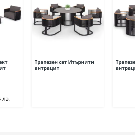
ект
Трапезен сет Итърнити
Трапез
ит
антрацит
антрац
 лв.