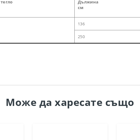
 тегло
Дължина
см
136
250
Може да
харесате също