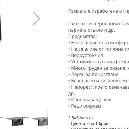
Рамката е изработена от 
Плот от синтерованият кам
парчета стъкло и др.
Предимства:
• Не се влияе от атмосфер
• Не се влияе от топлина и
• Водоустойчив
• Устойчив на ръжда (не к
• Много труден за рязане
• Лесен за почистване
• Безопасен и хигиеничен 
• Непорест, което означав
др.
• Изненадващо лек
• Рециклируем
* Забележка:
- Цената е за 1 брой.