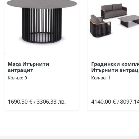
Маса Итърнити
Градински компл
антрацит
Итърнити антрац
Кол-во:
9
Кол-во:
1
1690,50 €
3306,33 лв.
4140,00 €
8097,14
Добави
Добави
/
/