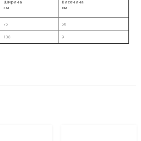
Ширина
Височина
см
см
75
50
108
9