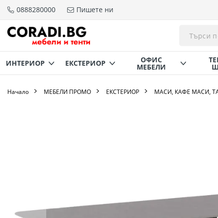
0888280000
Пишете ни
Прескачане
към
съдържанието
ОФИС
ТЕ
ИНТЕРИОР
ЕКСТЕРИОР
МЕБЕЛИ
Щ
Начало
МЕБЕЛИ ПРОМО
ЕКСТЕРИОР
МАСИ, КАФЕ МАСИ, Т
Преминете
към
края
на
галерията
на
изображенията