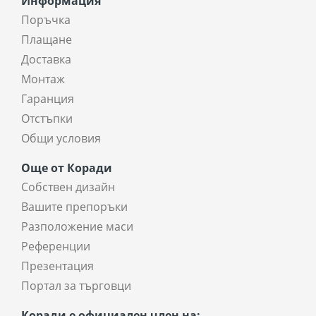
Информация
Поръчка
Плащане
Доставка
Монтаж
Гаранция
Отстъпки
Общи условия
Още от Коради
Собствен дизайн
Вашите препоръки
Разположение маси
Референции
Презентация
Портал за търговци
Коради е официален член на: