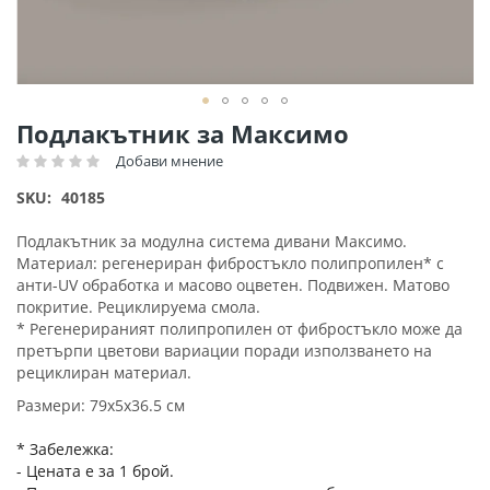
Преминете
Подлакътник за Максимо
към
Добави мнение
Рейтинг:
началото
на
SKU
40185
галерия
със
Подлакътник за модулна система дивани Максимо.
снимки
Материал: регенериран фибростъкло полипропилен* с
анти-UV обработка и масово оцветен. Подвижен. Матово
покритие. Рециклируема смола.
* Регенерираният полипропилен от фибростъкло може да
претърпи цветови вариации поради използването на
рециклиран материал.
Размери: 79х5х36.5 см
* Забележка:
- Цената е за 1 брой.