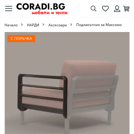
Търсене
Любими
Кол
Вход
Подлакътник за Максимо
Начало
НАРДИ
Аксесоари
Преминете
С ПОРЪЧКА
към
края
на
галерията
на
изображенията