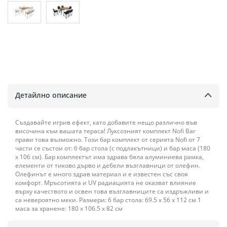
Детайлно описание
Създавайте игрив ефект, като добавите нещо различно във
височина към вашата тераса! Луксозният комплект Nofi Bar
прави това възможно. Този бар комплект от серията Nofi от 7
части се състои от: 6 бар стола (с подлакътници) и бар маса (180
x 106 см). Бар комплектът има здрава бяла алуминиева рамка,
елементи от тиково дърво и дебели възглавници от олефин.
Олефинът е много здрав материал и е известен със своя
комфорт. Мръсотията и UV радиацията не оказват влияние
върху качеството и освен това възглавниците са издръжливи и
са невероятно меки. Размери: 6 бар стола: 69.5 х 56 х 112 см 1
маса за хранене: 180 х 106.5 х 82 см