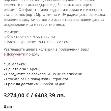
елементи от тиково дърво и дебели възглавници от
олефин. Олефинът е много здрав материал и е известен
със своя комфорт. Мръсотията и UV радиацията не оказват
влияние върху качеството и освен това възглавниците са
издръжливи и са невероятно меки.
Размери:
6 бар стола: 69.5 х 56 х 112 см
1 маса за хранене: 180 х 106.5 х 82 см
Разгледайте цялата колекция в прикачения файл
в
Документи
по-долу
* Забележка:
- Цената е за 1 брой.
- Продуктите са опаковани, но не са сглобени.
- Стоките са на склад извън страната.
Срок на доставка
30 работни дни
3274,00 € / 6403,39 лв.
Цвят