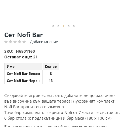
Преминете
Сет Nofi Bar
към
Добави мнение
Рейтинг:
началото
на
SKU
H6801160
галерия
Остават още:
21
със
снимки
Име
Кол-во
Сет Nofi Bar-Бежов
8
Сет Nofi Bar-Черен
13
Създавайте игрив ефект, като добавите нещо различно
във височина към вашата тераса! Луксозният комплект
Nofi Bar прави това възможно.
Този бар комплект от серията Nofi от 7 части се състои от:
6 бар стола (с подлакътници) и бар маса (180 x 106 см).
Бар комплектът има здрава бяла алуминиева рамка,