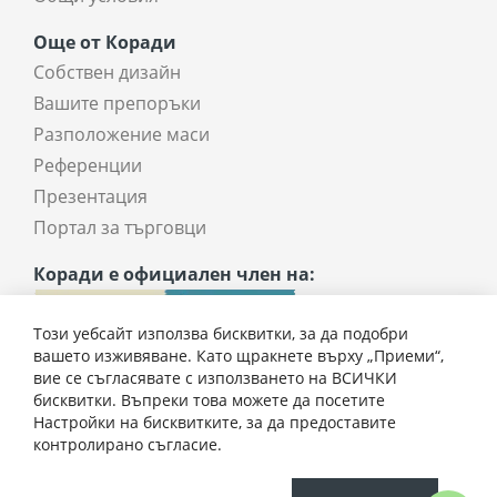
Още от Коради
Собствен дизайн
Вашите препоръки
Разположение маси
Референции
Презентация
Портал за търговци
Коради е официален член на:
Този уебсайт използва бисквитки, за да подобри
вашето изживяване. Като щракнете върху „Приеми“,
вие се съгласявате с използването на ВСИЧКИ
бисквитки. Въпреки това можете да посетите
Настройки на бисквитките, за да предоставите
3274,00 € / 6403,39 лв.
контролирано съгласие.
Всички права запазени © 2025 coradi.bg