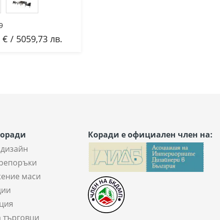
9
 € / 5059,73 лв.
бави
Коради
Коради е официален член на:
 дизайн
репоръки
ение маси
ции
ция
а търговци