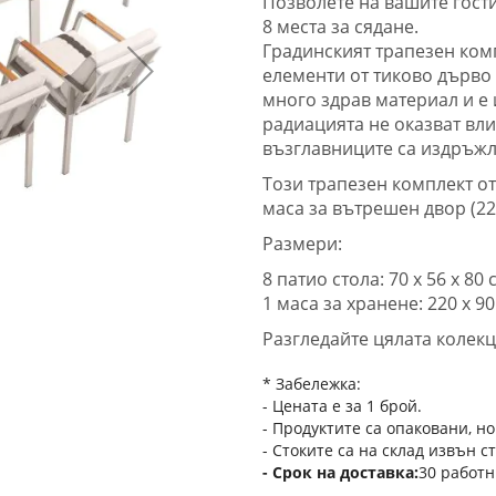
Позволете на вашите гости
8 места за сядане.
Градинският трапезен ком
елементи от тиково дърво
много здрав материал и е 
радиацията не оказват вли
възглавниците са издръжл
Този трапезен комплект от 
маса за вътрешен двор (220
Размери:
8 патио стола: 70 х 56 х 80 
1 маса за хранене: 220 х 90
Разгледайте цялата колек
* Забележка:
- Цената е за 1 брой.
- Продуктите са опаковани, но
- Стоките са на склад извън с
Срок на доставка
30 работн