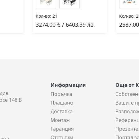
Кол-во:
21
Кол-во:
2
3274,00 € / 6403,39 лв.
2587,00
Добави
До
Информация
Още от 
див
Поръчка
Собствен
осе 148 В
Плащане
Вашите п
Доставка
Разполож
Монтаж
Референ
Гаранция
Презента
Отстъпки
Портал з
тура