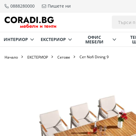
0888280000
Пишете ни
Прескачане
към
съдържанието
ОФИС
ТЕ
ИНТЕРИОР
ЕКСТЕРИОР
МЕБЕЛИ
Щ
Сет Nofi Dining 9
Начало
ЕКСТЕРИОР
Сетове
Преминете
към
края
на
галерията
на
изображенията