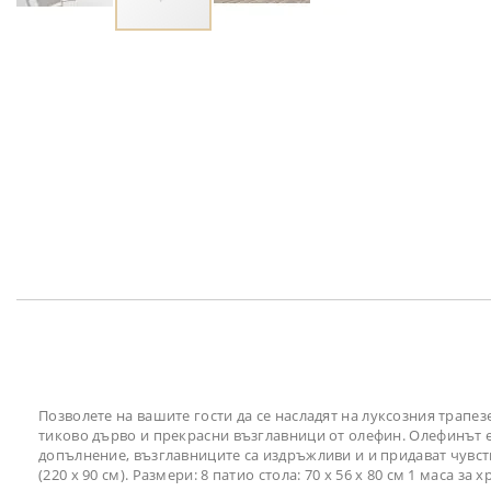
Преминете
към
началото
на
галерия
със
снимки
Позволете на вашите гости да се насладят на луксозния трапез
тиково дърво и прекрасни възглавници от олефин. Олефинът е 
допълнение, възглавниците са издръжливи и и придават чувство
(220 x 90 см). Размери: 8 патио стола: 70 х 56 х 80 см 1 маса за х