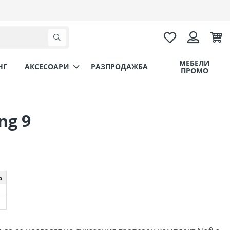
Любими
Коли
Търсене
Вход
МЕБЕЛИ
НГ
AКСЕСОАРИ
РАЗПРОДАЖБА
ПРОМО
ng 9
о