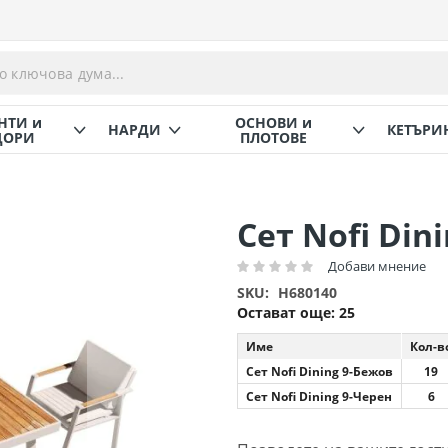
НТИ и
ОСНОВИ и
НАРДИ
КЕТЪРИ
ОРИ
ПЛОТОВЕ
Сет Nofi Dini
Добави мнение
Рейтинг:
SKU
H680140
Остават още:
25
Име
Кол-в
Сет Nofi Dining 9-Бежов
19
Сет Nofi Dining 9-Черен
6