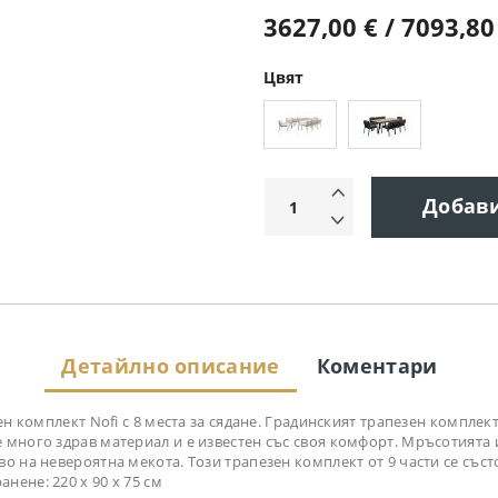
3627,00 € / 7093,80
Цвят
Добав
Детайлно описание
Коментари
ен комплект Nofi с 8 места за сядане. Градинският трапезен компле
много здрав материал и е известен със своя комфорт. Мръсотията и
 на невероятна мекота. Този трапезен комплект от 9 части се състо
ранене: 220 х 90 х 75 см