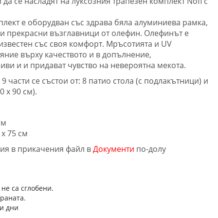
 да се насладят на луксозния трапезен комплект Nofi с
плект е оборудван със здрава бяла алуминиева рамка,
 и прекрасни възглавници от олефин. Олефинът е
известен със своя комфорт. Мръсотията и UV
яние върху качеството и в допълнение,
иви и и придават чувство на невероятна мекота.
9 части се състои от: 8 патио стола (с подлакътници) и
 x 90 см).
см
 х 75 см
ция в прикачения файл в
Документи
по-долу
 не са сглобени.
траната.
и дни