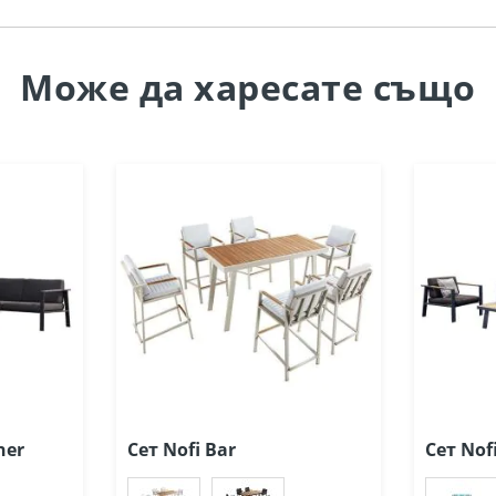
Може да
харесате също
ner
Сет Nofi Bar
Сет Nof