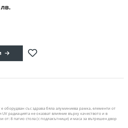
 лв.
Добави
и
в
любими
кт е оборудван със здрава бяла алуминиева рамка, елементи от
 UV радиацията не оказват влияние върху качеството и в
и от: 8 патио стола (с подлакътници) и маса за вътрешен двор