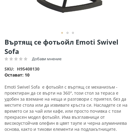
Преминете
Въртящ се фотьойл Emoti Swivel
към
Sofa
началото
на
Добави мнение
Рейтинг:
галерия
SKU
H95408130
със
Остават:
10
снимки
Emoti Swivel Sofa е фотьойл с въртящ се механизъм -
проектиран да се върти на 360°, този стол за тераса е
удобен за вземане на неща и разговори с приятел, без да
местите стола или да извивате кръста си. Насладете се на
времето си за чай или кафе, или просто почивка с този
прекрасен модел фотьойл. Има възглавници от
високоустойчив олефин в цвят таупе и черна алуминиева
основа, както и тикови елементи на подлакътниците.