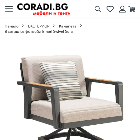
Търсене
Любими
Кол
Вход
Начало
ЕКСТЕРИОР
Канапета
Въртящ се фотьойл Emoti Swivel Sofa
Преминете
към
края
на
галерията
на
изображенията