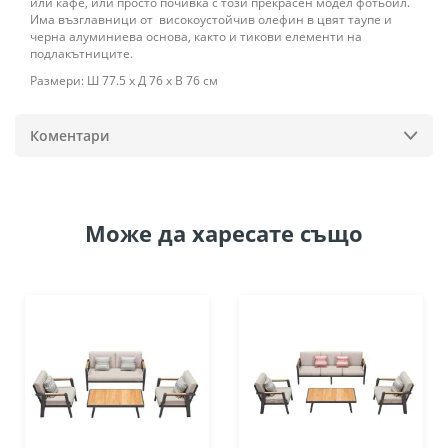
или кафе, или просто почивка с този прекрасен модел фотьойл.
Има възглавници от високоустойчив олефин в цвят таупе и
черна алуминиева основа, както и тикови елементи на
подлакътниците.
Размери: Ш 77.5 х Д 76 х В 76 см
Коментари
Може да
харесате също