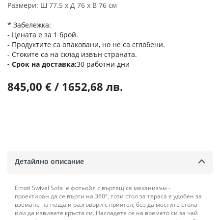
Размери: Ш 77.5 х Д 76 х В 76 см
* Забележка:
- Цената е за 1 брой.
- Продуктите са опаковани, но не са сглобени.
- Стоките са на склад извън страната.
Срок на доставка
30 работни дни
845,00 € / 1652,68 лв.
Детайлно описание
Emoti Swivel Sofa е фотьойл с въртящ се механизъм -
проектиран да се върти на 360°, този стол за тераса е удобен за
вземане на неща и разговори с приятел, без да местите стола
или да извивате кръста си. Насладете се на времето си за чай