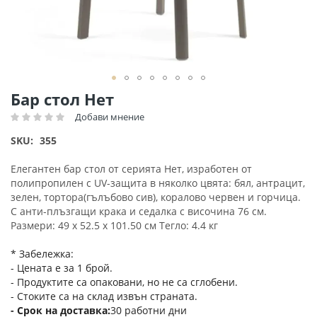
Преминете
Бар стол Нет
към
Добави мнение
Рейтинг:
началото
на
SKU
355
галерия
със
Елегантен бар стол от серията Нет, изработен от
снимки
полипропилен с UV-защита в няколко цвята: бял, антрацит,
зелен, тортора(гълъбово сив), коралово червен и горчица.
С анти-плъзгащи крака и седалка с височина 76 см.
Размери: 49 х 52.5 х 101.50 см Тегло: 4.4 кг
* Забележка:
- Цената е за 1 брой.
- Продуктите са опаковани, но не са сглобени.
- Стоките са на склад извън страната.
Срок на доставка
30 работни дни