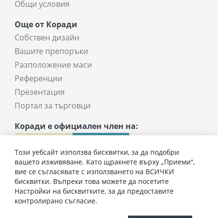
Общи условия
Още от Коради
Собствен дизайн
Вашите препоръки
Разположение маси
Референции
Презентация
Портал за търговци
Коради е официален член на:
Този уебсайт използва бисквитки, за да подобри
вашето изживяване. Като щракнете върху „Приеми“,
вие се съгласявате с използването на ВСИЧКИ
бисквитки. Въпреки това можете да посетите
Настройки на бисквитките, за да предоставите
97,50 € / 190,69 лв.
контролирано съгласие.