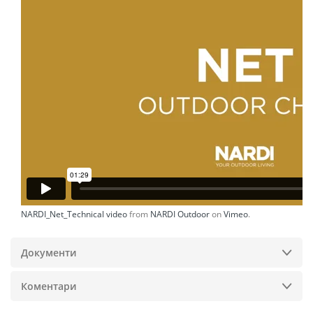
NARDI_Net_Technical video
from
NARDI Outdoor
on
Vimeo
.
Документи
Коментари