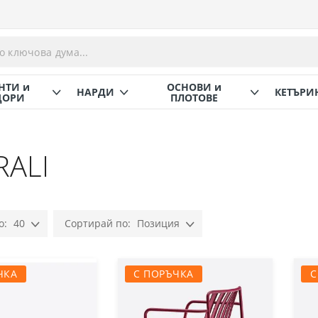
НТИ и
ОСНОВИ и
НАРДИ
КЕТЪРИ
ОРИ
ПЛОТОВЕ
RALI
40
Позиция
Настрой
низходяща
посока
ЧКА
С ПОРЪЧКА
С