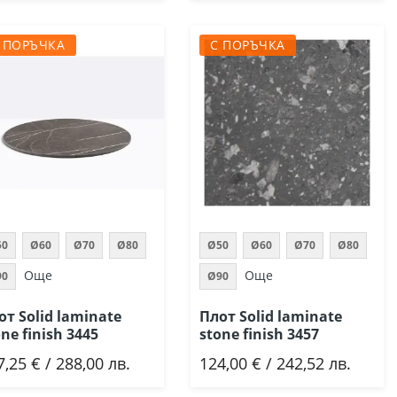
 ПОРЪЧКА
С ПОРЪЧКА
50
Ø60
Ø70
Ø80
Ø50
Ø60
Ø70
Ø80
Още
Още
90
Ø90
от Solid laminate
Плот Solid laminate
ne finish 3445
stone finish 3457
7,25 € / 288,00 лв.
124,00 € / 242,52 лв.
Добави
Добави