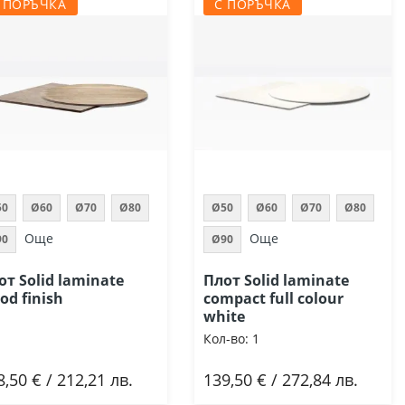
 ПОРЪЧКА
С ПОРЪЧКА
50
Ø60
Ø70
Ø80
Ø50
Ø60
Ø70
Ø80
Още
Още
90
Ø90
от Solid laminate
Плот Solid laminate
od finish
compact full colour
white
Кол-во:
1
8,50 € / 212,21 лв.
139,50 € / 272,84 лв.
Добави
Добави