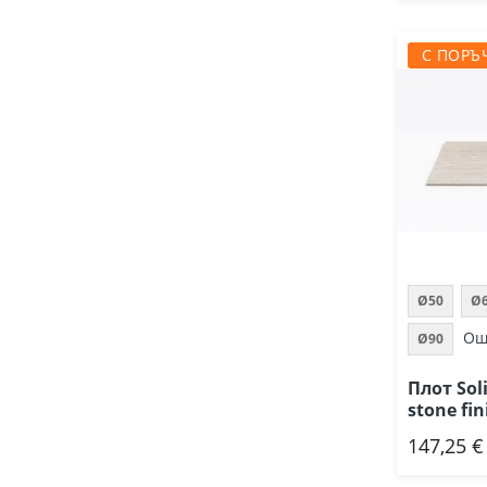
С ПОРЪ
Ø50
Ø
Ощ
Ø90
Плот Sol
stone fin
147,25 €
Доб