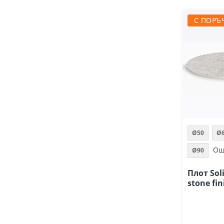
С ПОРЪ
Ø50
Ø
Ощ
Ø90
Плот Sol
stone fin