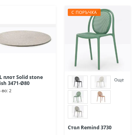
С ПОРЪЧКА
L плот Solid stone
Още
nish 3471-Ø80
-во:
2
Стол Remind 3730