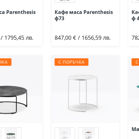
а Parenthesis
Кафе маса Parenthesis
Ка
ф73
ф 
 / 1795,45 лв.
847,00 € / 1656,59 лв.
78
ави
Добави
ЧКА
С ПОРЪЧКА
С
Ма