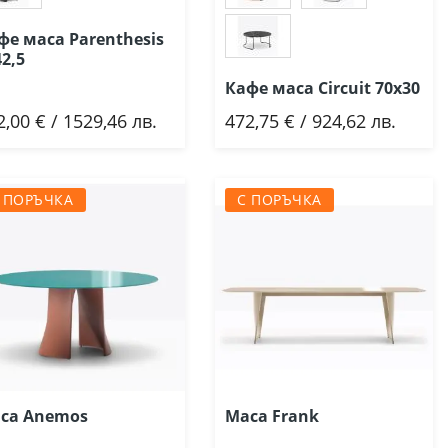
фе маса Parenthesis
42,5
Кафе маса Circuit 70х30
2,00 € / 1529,46 лв.
472,75 € / 924,62 лв.
Добави
Добави
 ПОРЪЧКА
С ПОРЪЧКА
са Anemos
Маса Frank