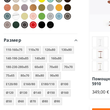
Размер
110-160х75
110х70
120х80
130x80
140-190-240х85
140х80
160х80
180-230-280х85
60x60
70x60
70x70
75x65
80x70
80х80
90х90
Помощна
5910
E120/80
E160/80
E180/110
Ø100
349,00 €
Доб
Ø120
Ø130
Ø140
Ø150
Ø160
Ø50
Ø60
Ø70
Ø80
Ø90