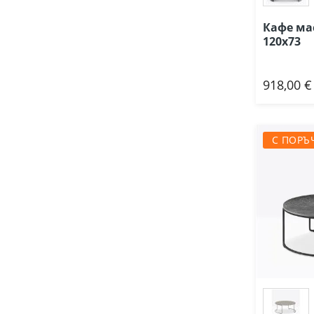
Кафе мас
120х73
918,00 €
Доб
С ПОРЪ