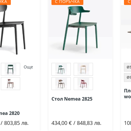
ЧКА
С ПОРЪЧКА
С
Още
Ø
Ø
Пл
wo
Стол Nemea 2825
mea 2820
 / 803,85 лв.
434,00 € / 848,83 лв.
10
ави
Добави