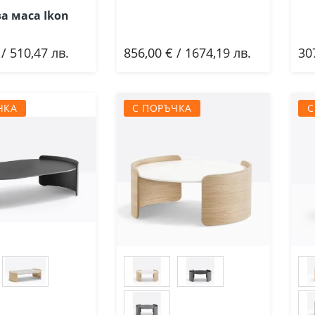
а маса Ikon
 / 510,47 лв.
856,00 € / 1674,19 лв.
30
ави
Добави
ЧКА
С ПОРЪЧКА
С