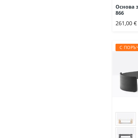
Основа з
866
261,00 €
Доб
С ПОРЪ