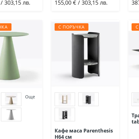
 / 303,15 лв.
155,00 € / 303,15 лв.
38
ави
Добави
ЧКА
С ПОРЪЧКА
С
Още
Тр
ta
Кафе маса Parenthesis
Н64 см