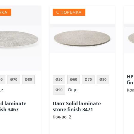
ЧКА
С ПОРЪЧКА
HP
60
Ø70
Ø80
Ø50
Ø60
Ø70
Ø80
fi
е
Още
Кол
Ø90
id laminate
Плот Solid laminate
ish 3467
stone finish 3471
Кол-во:
2