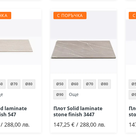
ЧКА
С ПОРЪЧКА
С
60
Ø70
Ø80
Ø50
Ø60
Ø70
Ø80
Ø
е
Още
Ø90
Ø
id laminate
Плот Solid laminate
Пл
ish 547
stone finish 3447
sto
 / 288,00 лв.
147,25 € / 288,00 лв.
14
ави
Добави