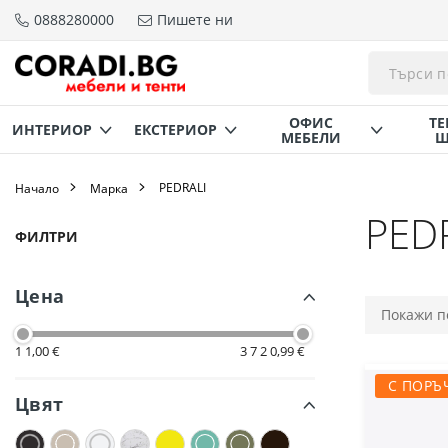
0888280000
Пишете ни
Прескачане
към
съдържанието
ОФИС
ТЕ
ИНТЕРИОР
ЕКСТЕРИОР
МЕБЕЛИ
Щ
PEDRALI
Начало
Марка
PED
Пазаруване
ФИЛТРИ
по
Цена
1 1,00 €
3 7 2 0,99 €
С ПОРЪ
Цвят