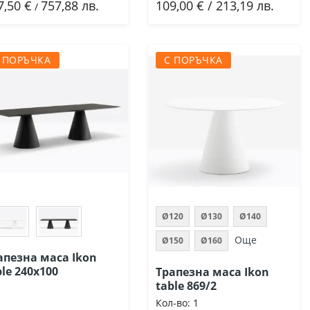
7,50 €
757,88 лв.
109,00 € / 213,19 лв.
Добави
Добави
/
 ПОРЪЧКА
С ПОРЪЧКА
Ø120
Ø130
Ø140
Още
Ø150
Ø160
апезна маса Ikon
ble 240х100
Трапезна маса Ikon
table 869/2
Кол-во:
1