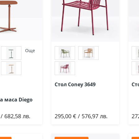
Още
Стол Coney 3649
Ст
 маса Diego
 / 682,58 лв.
295,00 € / 576,97 лв.
27
ави
Добави