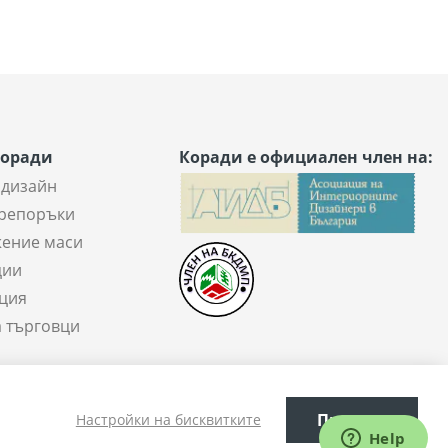
Коради
Коради е официален член на:
 дизайн
репоръки
ение маси
ции
ция
а търговци
Приеми
Настройки на бисквитките
Електронен магазин