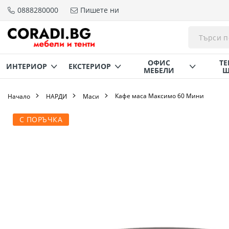
0888280000
Пишете ни
Прескачане
към
съдържанието
ОФИС
ТЕ
ИНТЕРИОР
ЕКСТЕРИОР
МЕБЕЛИ
Щ
Кафе маса Максимо 60 Мини
Начало
НАРДИ
Маси
Преминете
С ПОРЪЧКА
към
края
на
галерията
на
изображенията