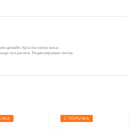
ен дизайн. Кръгла ниска маса.
ащи се крачета. Рециклируема смола.
ЪЧКА
С ПОРЪЧКА