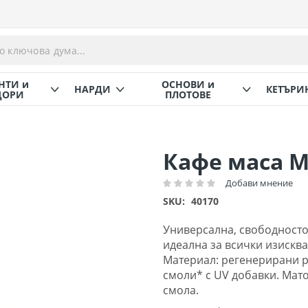
НТИ и
ОСНОВИ и
НАРДИ
КЕТЪРИ
ОРИ
ПЛОТОВЕ
Кафе маса 
Добави мнение
Рейтинг:
SKU
40170
Универсална, свободносто
идеална за всички изисква
Материал: регенерирани 
смоли* с UV добавки. Мат
смола.