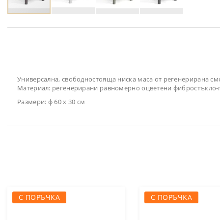
Преминете
към
началото
на
галерия
със
снимки
Универсална, свободностояща ниска маса от регенерирана смол
Материал: регенерирани равномерно оцветени фибростъкло-п
Размери: ф 60 х 30 см
С ПОРЪЧКА
С ПОРЪЧКА