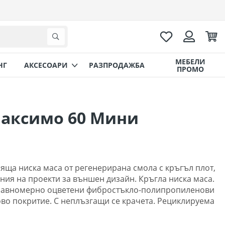
Любими
Коли
Търсене
Вход
МЕБЕЛИ
НГ
AКСЕСОАРИ
РАЗПРОДАЖБА
ПРОМО
Максимо 60 Мини
яща ниска маса от регенерирана смола с кръгъл плот,
ния на проекти за външен дизайн. Кръгла ниска маса.
равномерно оцветени фибростъкло-полипропиленови
ово покритие. С неплъзгащи се крачета. Рециклируема