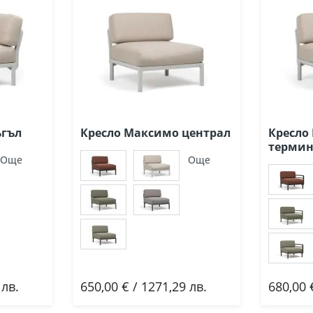
ъгъл
Кресло Максимо централ
Кресло
термин
Още
Още
 лв.
650,00 € / 1271,29 лв.
680,00 
Добави
До