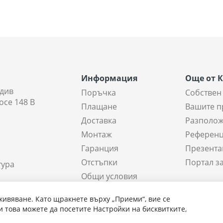
Информация
Още от 
див
Поръчка
Собствен
осе 148 В
Плащане
Вашите п
Доставка
Разполож
Монтаж
Референ
Гаранция
Презента
Отстъпки
Портал з
тура
Общи условия
а склада
живяване. Като щракнете върху „Приеми“, вие се
 това можете да посетите Настройки на бисквитките,