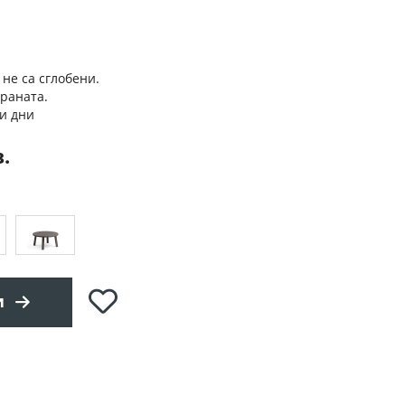
 не са сглобени.
траната.
и дни
в.
Добави
и
в
любими