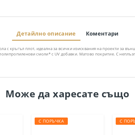
Детайлно описание
Коментари
а с кръгъл плот, идеална за всички изисквания на проекти за външ
олипропиленови смоли* с UV добавки. Матово покритие. С неплъзг
Може да
харесате също
С ПОРЪЧКА
С ПОР