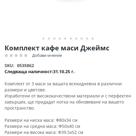
Преминете
Комплект кафе маси Джеймс
към
Добави мнение
Рейтинг:
началото
на
SKU
0535862
галерия
Следваща наличност
31.10.25 г.
със
снимки
Комплект от 3 маси за вашата всекидневна в различни
размери и цветове.
Изработени от висококачествени материали и с перфектен
завършек, ще придадат нотка на обновяване на вашето
пространство.
Размери на ниска маса: Φ80x34 см
Размери на средна маса: Φ50x40 см
Размери на висока маса: Φ39.5x52 см