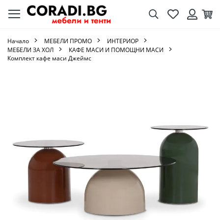
Търсене
Любими
Кол
Вход
Начало
МЕБЕЛИ ПРОМО
ИНТЕРИОР
МЕБЕЛИ ЗА ХОЛ
КАФЕ МАСИ И ПОМОЩНИ МАСИ
Комплект кафе маси Джеймс
Преминете
към
края
на
галерията
на
изображенията