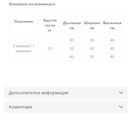
Описание на опаковката
Брутно
Описание
Дължина
Ширина
Височина
тегло
см
см
см
кг
85
35
40
3 кашона / 1
23
52
42
40
комплект
42
55
40
Допълнителна информация
Коментари