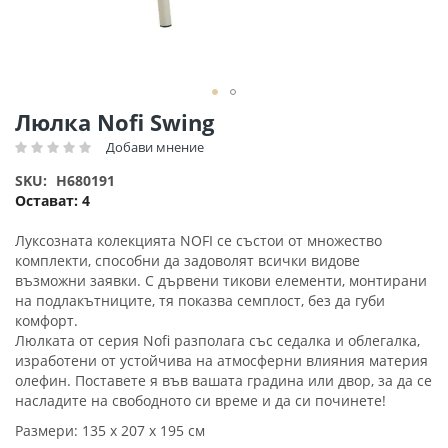
Преминете
Люлка Nofi Swing
към
Добави мнение
Рейтинг:
началото
на
SKU
H680191
галерия
Остават:
4
със
снимки
Луксозната колекцията NOFI се състои от множество
комплекти, способни да задоволят всички видове
възможни заявки. С дървени тикови елементи, монтирани
на подлакътниците, тя показва семплост, без да губи
комфорт.
Люлката от серия Nofi разполага със седалка и облегалка,
изработени от устойчива на атмосферни влияния материя
олефин. Поставете я във вашата градина или двор, за да се
насладите на свободното си време и да си починете!
Размери: 135 х 207 х 195 см