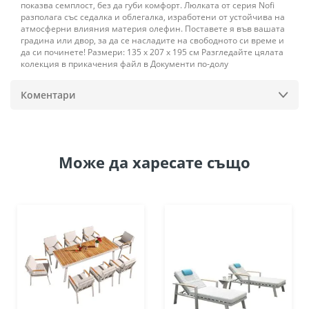
показва семплост, без да губи комфорт. Люлката от серия Nofi
разполага със седалка и облегалка, изработени от устойчива на
атмосферни влияния материя олефин. Поставете я във вашата
градина или двор, за да се насладите на свободното си време и
да си починете! Размери: 135 х 207 х 195 см Разгледайте цялата
колекция в прикачения файл в Документи по-долу
Коментари
Може да
харесате също