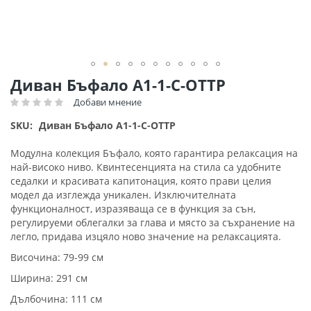
Преминете
Диван Бъфало А1-1-С-ОТТР
към
Добави мнение
Рейтинг:
началото
на
SKU
Диван Бъфало А1-1-С-ОТТР
галерия
със
Модулна колекция Бъфало, която гарантира релаксация на
снимки
най-високо ниво. Квинтесенцията на стила са удобните
седалки и красивата капитонация, която прави целия
модел да изглежда уникален. Изключителната
функционалност, изразяваща се в функция за сън,
регулируеми облегалки за глава и място за съхранение на
легло, придава изцяло ново значение на релаксацията.
Височина: 79-99 см
Ширина: 291 см
Дълбочина: 111 см