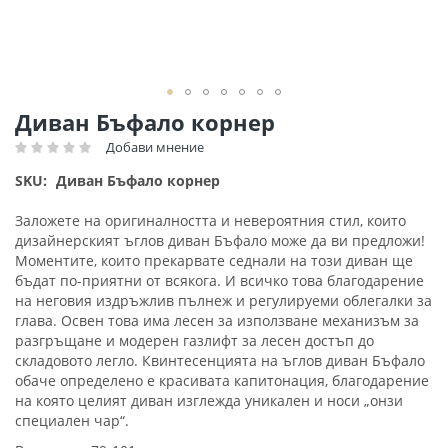
Преминете
Диван Бъфало корнер
към
Добави мнение
Рейтинг:
началото
на
SKU
Диван Бъфало корнер
галерия
със
Заложете на оригиналността и невероятния стил, които
снимки
дизайнерският ъглов диван Бъфало може да ви предложи!
Моментите, които прекарвате седнали на този диван ще
бъдат по-приятни от всякога. И всичко това благодарение
на неговия издръжлив пълнеж и регулируеми облегалки за
глава. Освен това има лесен за използване механизъм за
разгръщане и модерен газлифт за лесен достъп до
складовото легло. Квинтесенцията на ъглов диван Бъфало
обаче определено е красивата капитонация, благодарение
на която целият диван изглежда уникален и носи „онзи
специален чар“.