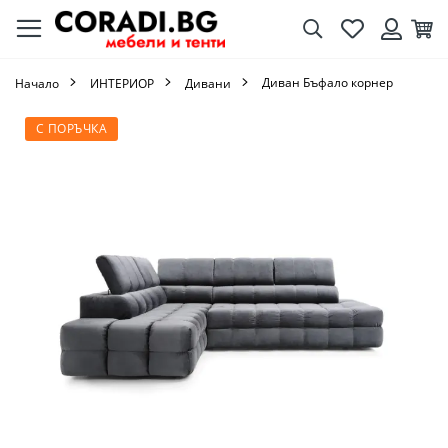
Търсене
Любими
Кол
Вход
Диван Бъфало корнер
Начало
ИНТЕРИОР
Дивани
Преминете
С ПОРЪЧКА
към
края
на
галерията
на
изображенията