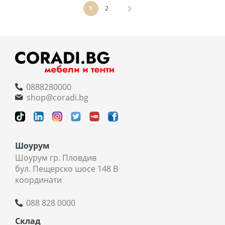
Страница
В момента четете страница
Страница
Страница
Напред
1
2
0888280000
shop@coradi.bg
Шоурум
Шоурум гр. Пловдив
бул. Пещерско шосе 148 В
координати
088 828 0000
Склад