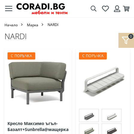
Търсене
Любими
Кол
Вход
NARDI
Начало
Марка
NARDI
С ПОРЪЧКА
С ПОРЪЧКА
Кресло Максимо ъгъл-
Базалт+Sunbrella@мащерка