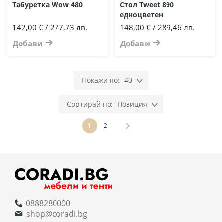
Табуретка Wow 480
Стол Tweet 890
едноцветен
142,00 € / 277,73 лв.
148,00 € / 289,46 лв.
Добави
Добави
40
Позиция
Страница
В момента четете страница
Страница
Страница
Напред
1
2
0888280000
shop@coradi.bg