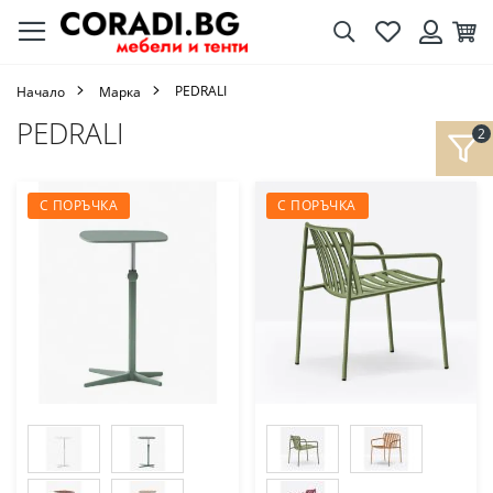
Търсене
Любими
Кол
Вход
PEDRALI
Начало
Марка
PEDRALI
С ПОРЪЧКА
С ПОРЪЧКА